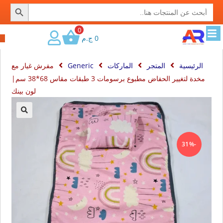
SEARCH BUTTON
Search
for:
0
0
ج.م
الرئيسية
المتجر
الماركات
Generic
مفرش غيار مع
مخدة لتغيير الحفاض مطبوع برسومات 3 طبقات مقاس 68*38 سم|
لون بينك
🔍
-31%