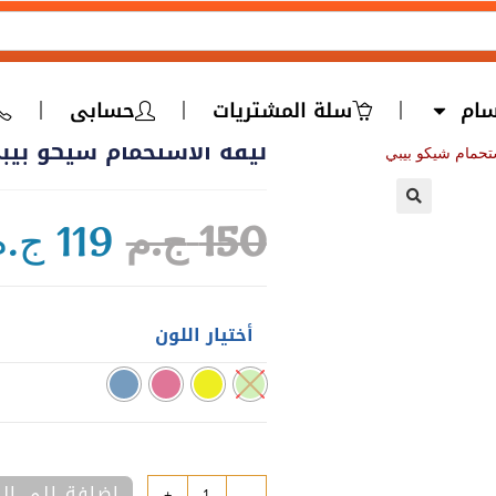
سام
سلة المشتريات
حسابى
ليفة الاستحمام شيكو بيب
ستحمام شيكو بيبي
🔍
150
ج.م
119
ج.م
أختيار اللون
إضافة إلى ال
+
-