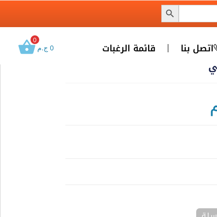
0
اتصل بنا
قائمة الرغبات
0
ج.م
ي
سلة