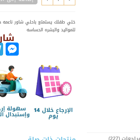
خلي طفلك يستمتع باحلي شاور ناعمه ج
للمواليد والبشره الحساسه
شارك
M
e
s
s
e
n
g
منتجات ذات صلة
راجعات (227)