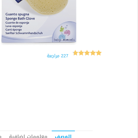
227
مراجعة
227
تم التقييم
بـ
4.70
من
5 بناءً على
تقييم
عميل
الوصف
معلومات إضافية
م