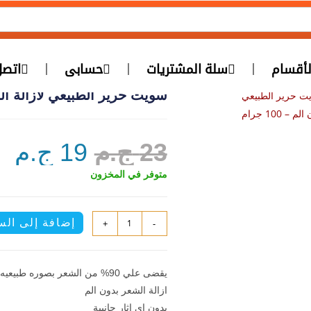
قسام
سلة المشتريات
حسابى
ا
سويت حرير الطبيعي لازالة الش
ت حرير الطبيعي
 100 جرام
23
ج.م
19
ج.م
متوفر في المخزون
إضافة إلى ال
+
-
يقضى علي 90% من الشعر بصوره طبيعيه لا تضر بشرتك
ازالة الشعر بدون الم
بدون اى اثار جانبية