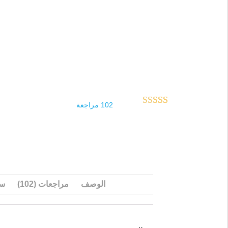
102
مراجعة
102
تم التقييم بـ
4.79
من 5
بناءً على
تقييم
عميل
الوصف
مراجعات (102)
سؤ