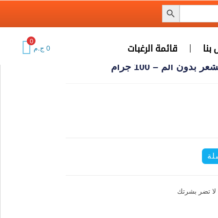
0
تصل بنا
قائمة الرغبات
0
ج.م
عر بدون الم – 100 جرام
سلة