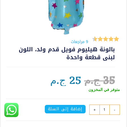
9
مراجعات
بالونة هيليوم فويل قدم ولد، اللون
9
تم التقييم
لبنى قطعة واحدة
بـ
4.56
من
5 بناءً على
تقييم
عملاء
35
ج.م
25
ج.م
متوفر في المخزون
إضافة إلى السلة
+
-