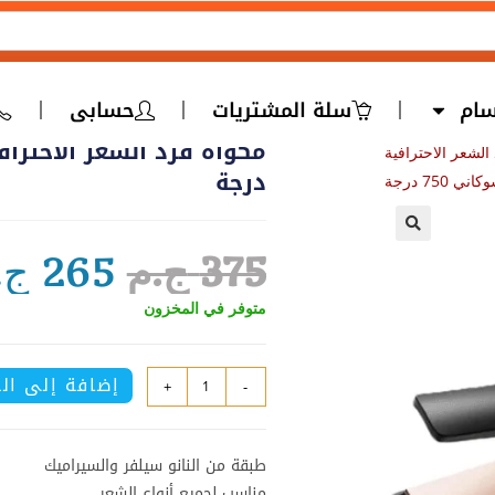
سام
سلة المشتريات
حسابى
الشعر الاحترافية
درجة
🔍
375
ج.م
265
ج.
متوفر في المخزون
إضافة إلى ال
+
-
طبقة من النانو سيلفر والسيراميك
مناسب لجميع أنواع الشعر