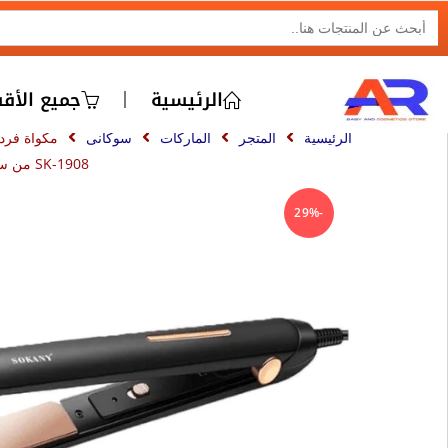
SEARCH BUTTON
Search
for:
الرئيسية
جميع الأق
الرئيسية
المتجر
الماركات
سوكانى
مكواة فرد 
SK-1908 من سوكاني 750 درجة
-29%