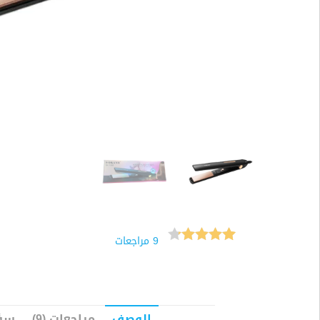
9
مراجعات
9
تم التقييم
بـ
4.22
من 5 بناءً
الوصف
مراجعات (9)
سؤا
على تقييم