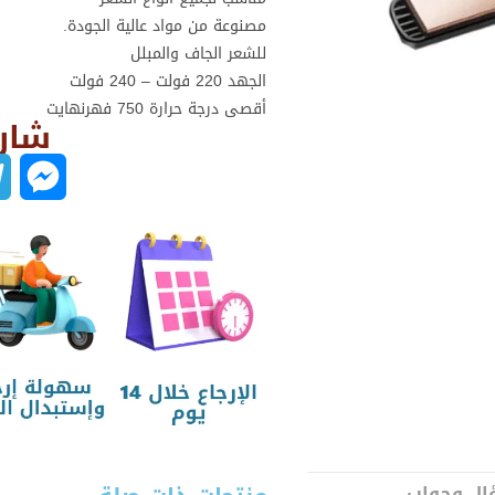
مصنوعة من مواد عالية الجودة.
للشعر الجاف والمبلل
الجهد 220 فولت – 240 فولت
أقصى درجة حرارة 750 فهرنهايت
شارك
M
e
s
s
e
n
g
ل وجواب