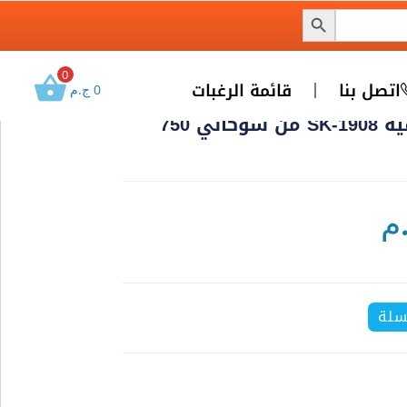
0
اتصل بنا
قائمة الرغبات
0
ج.م
مكواة فرد الشعر الاحترافية SK-1908 من سوكاني 750
م
سلة