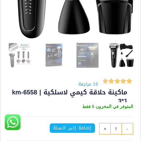
19
مراجعة
ماكينة حلاقة كيمي لاسلكية km-6558 |
19
تم التقييم
3*1
بـ
4.58
من
المتوفر في المخزون 6 فقط
5 بناءً على
تقييم
عميل
450
ج.م
299
ج.م
إضافة إلى السلة
+
-