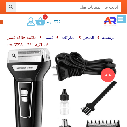
SEARCH BUTTON
Search
for:
2
572
ج.م
الرئيسية
المتجر
الماركات
كيمى
ماكينة حلاقة كيمي
لاسلكية km-6558 | 3*1
🔍
-34%