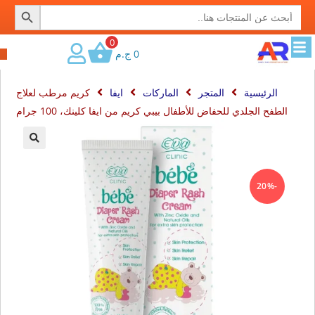
SEARCH BUTTON
Search
for:
0
0
ج.م
الرئيسية
المتجر
الماركات
ايفا
كريم مرطب لعلاج
الطفح الجلدي للحفاض للأطفال بيبي كريم من ايفا كلينك، 100 جرام
🔍
-20%