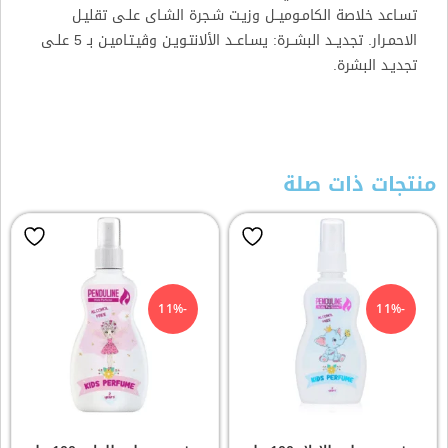
تسـاعد خلاصة الكامـوميــل وزيـت شـجرة الشـاى علـى تقليـل
الاحمـرار. تجديــد البشــرة: يسـاعــد الألانتـويـن وڤيـتـاميـن بـ 5 علـى
تجديـد البشرة.
منتجات ذات صلة
-11%
-11%