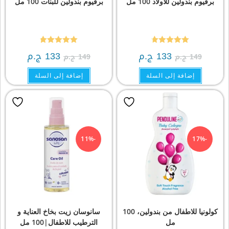
برفيوم بندولين للاولاد 100 مل
برفيوم بندولين للبنات 100 مل
تم التقييم
تم التقييم
133
ج.م
133
ج.م
149
ج.م
149
ج.م
4.79
من 5
4.86
من 5
إضافة إلى السلة
إضافة إلى السلة
-11%
-17%
كولونيا للاطفال من بندولين، 100
سانوسان زيت بخاخ العناية و
مل
الترطيب للاطفال|100 مل