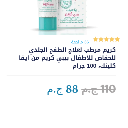
36
مراجعة
كريم مرطب لعلاج الطفح الجلدي
36
تم التقييم بـ
للحفاض للأطفال بيبي كريم من ايفا
4.86
من 5
كلينك، 100 جرام
بناءً على
تقييم
عميل
110
ج.م
88
ج.م