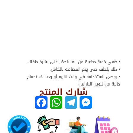
• ضعي كمية صغيرة من المستحضر على بشرة طفلك.
• دلك بلطف حتى يتم امتصاصه بالكامل.
• يوصى باستخدامه في وقت النوم أو بعد الاستحمام.
خالية من تلوين البارابين.
شارك المنتج
F
W
T
M
a
h
e
e
c
a
l
s