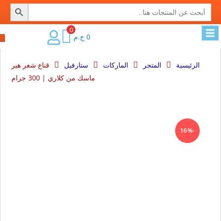
SEARCH BUTTON
Search
for:
0
0
ج.م
الرئيسية
المتجر
الماركات
ستارفيل
قناع شعر هير
ماسك من كلاري | 300 جرام
-16%