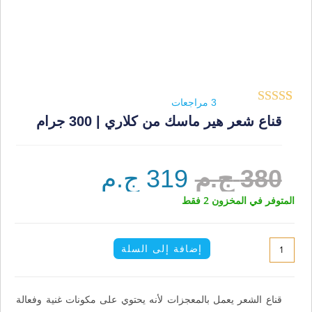
3
مراجعات
3
تم التقييم بـ
قناع شعر هير ماسك من كلاري | 300 جرام
5.00
من 5
بناءً على
380
ج.م
319
ج.م
تقييم
عملاء
المتوفر في المخزون 2 فقط
إضافة إلى السلة
قناع الشعر يعمل بالمعجزات لأنه يحتوي على مكونات غنية وفعالة