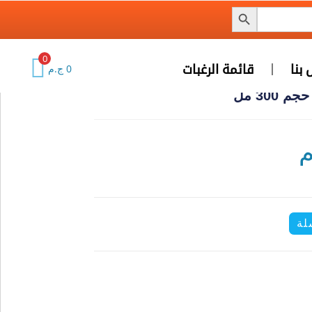
0
صل بنا
قائمة الرغبات
0
ج.م
حجم 300 مل
م
سلة