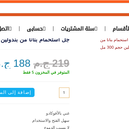
أقسام
سلة المشتريات
حسابى
ات
جل استحمام بنانا من بندولين 
ستحمام بنانا من
ن حجم 300 مل
219
ج.م
188
ج.
المتوفر في المخزون 5 فقط
إضافة إلى ال
غني بالأفوكادو
سهل الفتح والاستخدام
لا يسبب الدموع