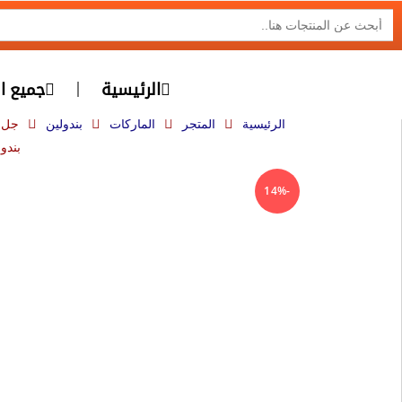
SEARCH BUTTON
Search
for:
الرئيسية
جميع ال
الرئيسية
المتجر
الماركات
بندولين
جل ا
بندولي
-14%