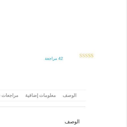
42
مراجعة
42
تم التقييم بـ
4.83
من 5
بناءً على
تقييم
عميل
الوصف
معلومات إضافية
مراجعات (42
الوصف