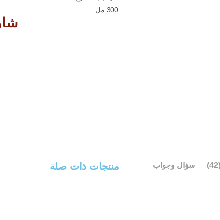
300 مل
شارك
منتجات ذات صلة
)
سؤال وجواب