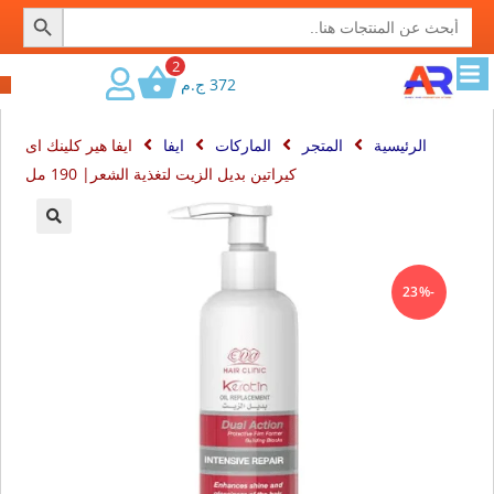
SEARCH BUTTON
Search
for:
2
372
ج.م
الرئيسية
المتجر
الماركات
ايفا
ايفا هير كلينك اى
كيراتين بديل الزيت لتغذية الشعر| 190 مل
🔍
-23%