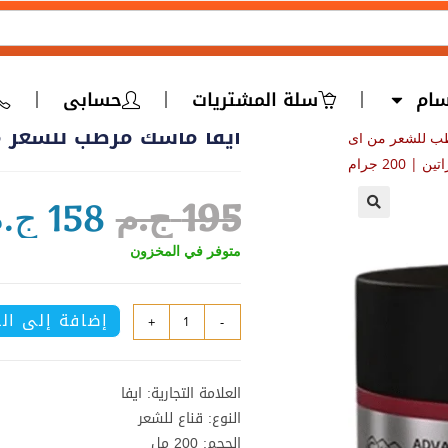
سام
سلة المشتريات
حسابى
ايفا ماسك مرطب للشعر من اى ك
ب للشعر من اى
ين | 200 جرام
195
ج.م
158
ج.م
🔍
متوفر في المخزون
إضافة إلى ال
+
-
العلامة التجارية: ايفا
النوع: قناع للشعر
الحجم: 200 مل