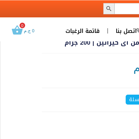
0
اتصل بنا
قائمة الرغبات
0
ج.م
يراتين | 200 جرام
سلة