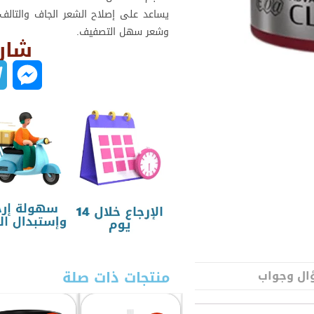
يساعد على إصلاح الشعر الجاف والتالف 
وشعر سهل التصفيف.
شارك
M
e
s
s
e
n
g
منتجات ذات صلة
ل وجواب
e
r